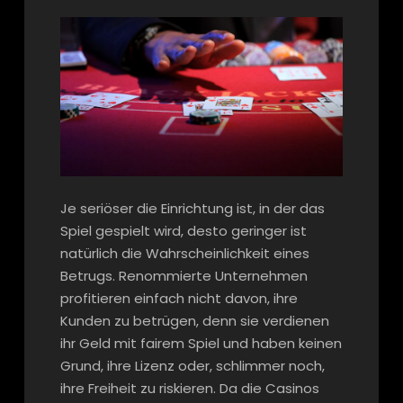
Je seriöser die Einrichtung ist, in der das
Spiel gespielt wird, desto geringer ist
natürlich die Wahrscheinlichkeit eines
Betrugs. Renommierte Unternehmen
profitieren einfach nicht davon, ihre
Kunden zu betrügen, denn sie verdienen
ihr Geld mit fairem Spiel und haben keinen
Grund, ihre Lizenz oder, schlimmer noch,
ihre Freiheit zu riskieren. Da die Casinos