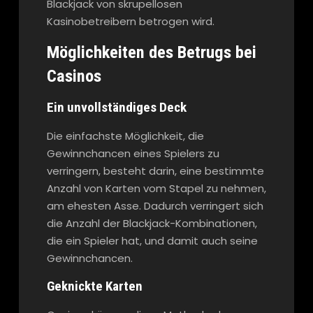
Blackjack von skrupellosen
Kasinobetreibern betrogen wird.
Möglichkeiten des Betrugs bei
Casinos
Ein unvollständiges Deck
Die einfachste Möglichkeit, die
Gewinnchancen eines Spielers zu
verringern, besteht darin, eine bestimmte
Anzahl von Karten vom Stapel zu nehmen,
am ehesten Asse. Dadurch verringert sich
die Anzahl der Blackjack-Kombinationen,
die ein Spieler hat, und damit auch seine
Gewinnchancen.
Geknickte Karten