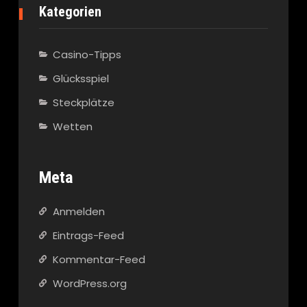
Kategorien
Casino-Tipps
Glücksspiel
Steckplätze
Wetten
Meta
Anmelden
Eintrags-Feed
Kommentar-Feed
WordPress.org