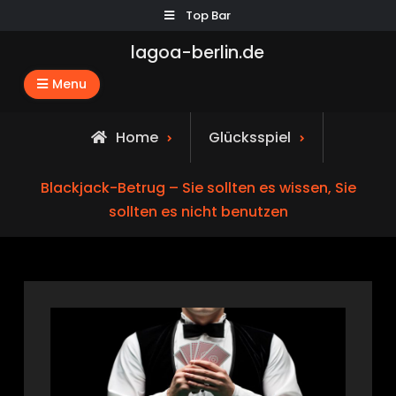
Skip
Top Bar
to
lagoa-berlin.de
content
Menu
Home
Glücksspiel
Blackjack-Betrug – Sie sollten es wissen, Sie
sollten es nicht benutzen