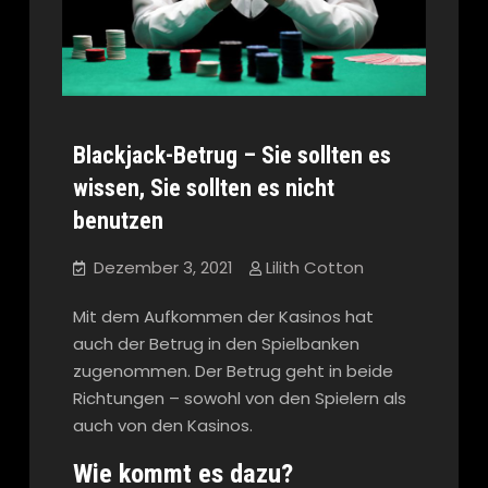
Blackjack-Betrug – Sie sollten es
wissen, Sie sollten es nicht
benutzen
Dezember 3, 2021
Lilith Cotton
Mit dem Aufkommen der Kasinos hat
auch der Betrug in den Spielbanken
zugenommen. Der Betrug geht in beide
Richtungen – sowohl von den Spielern als
auch von den Kasinos.
Wie kommt es dazu?