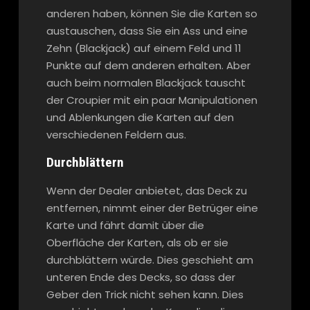
anderen haben, können Sie die Karten so
austauschen, dass Sie ein Ass und eine
Zehn (Blackjack) auf einem Feld und 11
Punkte auf dem anderen erhalten. Aber
auch beim normalen Blackjack tauscht
der Croupier mit ein paar Manipulationen
und Ablenkungen die Karten auf den
verschiedenen Feldern aus.
Durchblättern
Wenn der Dealer anbietet, das Deck zu
entfernen, nimmt einer der Betrüger eine
Karte und fährt damit über die
Oberfläche der Karten, als ob er sie
durchblättern würde. Dies geschieht am
unteren Ende des Decks, so dass der
Geber den Trick nicht sehen kann. Dies