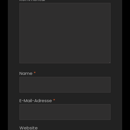
Name
*
E-Mail-Adresse
*
Website