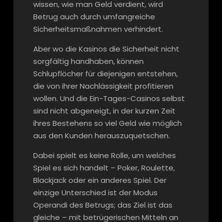
wissen, wie man Geld verdient, wird
Betrug auch durch umfangreiche
Sicherheitsmaßnahmen verhindert.
Aber wo die Kasinos die Sicherheit nicht
sorgfältig handhaben, können
Schlupflöcher für diejenigen entstehen,
die von ihrer Nachlässigkeit profitieren
wollen. Und die Ein-Tages-Casinos selbst
sind nicht abgeneigt, in der kurzen Zeit
ihres Bestehens so viel Geld wie möglich
aus den Kunden herauszuquetschen.
Dabei spielt es keine Rolle, um welches
Spiel es sich handelt – Poker, Roulette,
Blackjack oder ein anderes Spiel. Der
einzige Unterschied ist der Modus
Operandi des Betrugs; das Ziel ist das
gleiche – mit betrügerischen Mitteln an