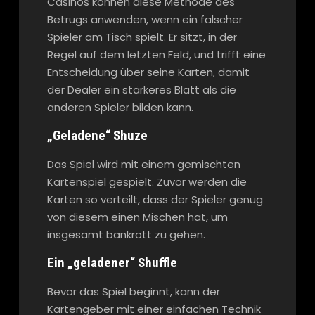
Casinos können diese Methode des
Betrugs anwenden, wenn ein falscher
Spieler am Tisch spielt. Er sitzt, in der
Regel auf dem letzten Feld, und trifft eine
Entscheidung über seine Karten, damit
der Dealer ein stärkeres Blatt als die
anderen Spieler bilden kann.
„Geladene“ Shuze
Das Spiel wird mit einem gemischten
Kartenspiel gespielt. Zuvor werden die
Karten so verteilt, dass der Spieler genug
von diesem einen Mischen hat, um
insgesamt bankrott zu gehen.
Ein „geladener“ Shuffle
Bevor das Spiel beginnt, kann der
Kartengeber mit einer einfachen Technik