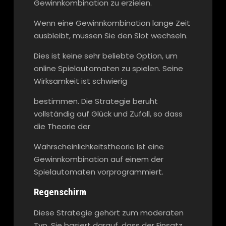
Gewinnkombination zu erzielen.
Wenn eine Gewinnkombination lange Zeit
ausbleibt, müssen Sie den Slot wechseln.
Dies ist keine sehr beliebte Option, um
online Spielautomaten zu spielen. Seine
Wirksamkeit ist schwierig
bestimmen. Die Strategie beruht
vollständig auf Glück und Zufall, so dass
die Theorie der
Wahrscheinlichkeitstheorie ist eine
Gewinnkombination auf einem der
Spielautomaten vorprogrammiert.
Regenschirm
Diese Strategie gehört zum moderaten
Typ. Sie basiert darauf, dass der Einsatz