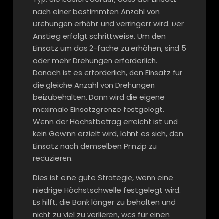
nach einer bestimmten Anzahl von
Drehungen erhöht und verringert wird. Der
Anstieg erfolgt schrittweise. Um den
Einsatz um das 2-fache zu erhöhen, sind 5
oder mehr Drehungen erforderlich.
Danach ist es erforderlich, den Einsatz für
die gleiche Anzahl von Drehungen
beizubehalten. Dann wird die eigene
maximale Einsatzgrenze festgelegt.
Wenn der Höchstbetrag erreicht ist und
kein Gewinn erzielt wird, lohnt es sich, den
Einsatz nach demselben Prinzip zu
reduzieren.
Dies ist eine gute Strategie, wenn eine
niedrige Höchstschwelle festgelegt wird.
Es hilft, die Bank länger zu behalten und
nicht zu viel zu verlieren, was für einen