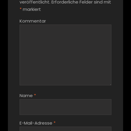
veröffentlicht.
Erforderliche Felder sind mit
*
markiert
Kommentar
Name
*
E-Mail-Adresse
*